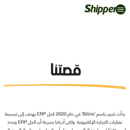
قصتنا
بدأت شيبر باسم 'Bilinx' في عام 2020 كحل ERP يهدف إلى تبسيط
عمليات التجارة الإلكترونية. ولكن أدركنا بسرعة أن الحل ERP وحده
ليس كافيًا لمساعدة البائعين على بناء أعمال ناجحة. يحتاج البائعون إلى