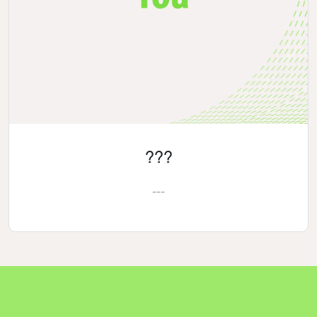
???
---