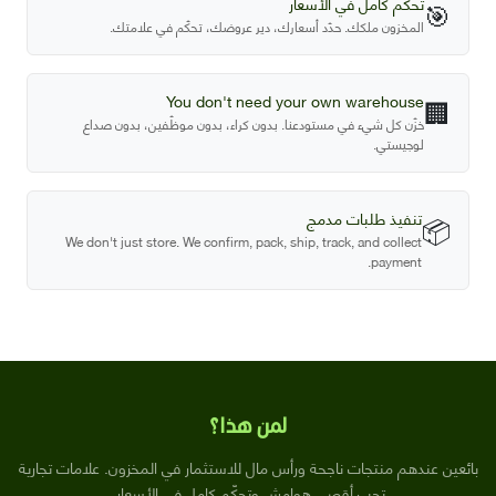
تحكّم كامل في الأسعار
🎯
المخزون ملكك. حدّد أسعارك، دير عروضك، تحكّم في علامتك.
You don't need your own warehouse
🏢
خزّن كل شيء في مستودعنا. بدون كراء، بدون موظّفين، بدون صداع
لوجيستي.
تنفيذ طلبات مدمج
📦
We don't just store. We confirm, pack, ship, track, and collect
payment.
لمن هذا؟
بائعين عندهم منتجات ناجحة ورأس مال للاستثمار في المخزون. علامات تجارية
تحب أقصى هوامش وتحكّم كامل في الأسعار.