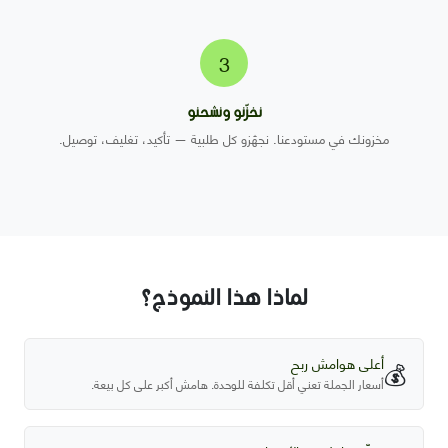
3
نخزّنو ونشحنو
مخزونك في مستودعنا. نجهّزو كل طلبية — تأكيد، تغليف، توصيل.
لماذا هذا النموذج؟
أعلى هوامش ربح
💰
أسعار الجملة تعني أقل تكلفة للوحدة. هامش أكبر على كل بيعة.