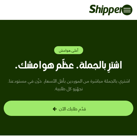
أعلى هوامش
اشترِ بالجملة. عظّم هوامشك.
اشتري بالجملة مباشرة من الموردين بأقل الأسعار. خزّن في مستودعنا.
نجهّزو كل طلبية.
قدّم طلبك الآن