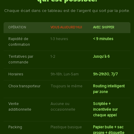
Chaque écart dans ce tableau est de l'argent qui sort par la porte.
OPÉRATION
VOUS AUJOURD'HUI
AVEC SHIPPER
Rapidité de
1-3 heures
< 9 minutes
confirmation
Tentatives par
1-2
Jusqu'à 6
commande
Horaires
9h-18h, Lun-Sam
9h-21h30, 7j/7
Choix transporteur
Toujours le même
Routing intelligent
par zone
Vente
Aucune ou
Scriptée +
additionnelle
occasionnelle
incentivée sur
chaque appel
Packing
Plastique basique
Papier bulle + sac
propre + étiquette