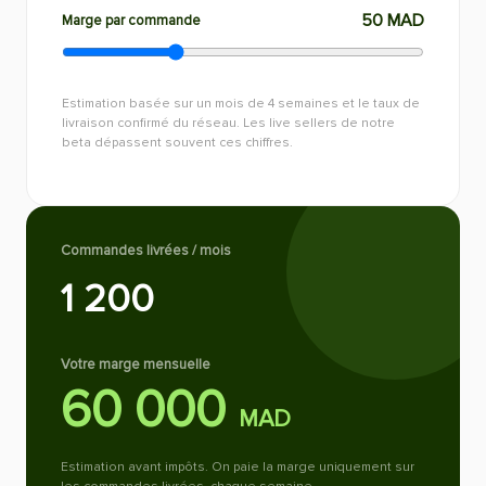
50
MAD
Marge par commande
Estimation basée sur un mois de 4 semaines et le taux de
livraison confirmé du réseau. Les live sellers de notre
beta dépassent souvent ces chiffres.
Commandes livrées / mois
1 200
Votre marge mensuelle
60 000
MAD
Estimation avant impôts. On paie la marge uniquement sur