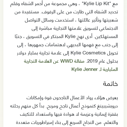
مع "Kylie Lip Kit" ، وهي مجموعة من أحمر الشفاه وقلم
تحديد الشفاه التي طارت من على الرفوف. مستفيدة من
شعبيتها وتأثير عائلتها ، استخدمت وسائل التواصل
الاجتماعي لتسويق علامتها التجارية مباشرة إلى
المستهلكين. أدى نهج Kylie المبتكر في التسويق ، جنبًا
إلى جنب مع فهمها البديهي لاهتمامات جمهورها ، إلى
تحويل Kylie Cosmetics إلى علامة تجارية بمليار دولار
بحلول عام 2019.
مقالة WWD عن العلامة التجارية
المليارية لـ Kylie Jenner
خاتمة
يعرض هؤلاء رواد الأعمال الناجحون قوة وإمكانات
دروبشيبينغ كنموذج أعمال ناجح ومربح. بدأ كل منهم رحلته
بقفزة إيمانية وعزيمة لا هوادة فيها واستعداد للتكيف
والتعلم. من النجاح السريع إلى بناء إمبراطوريات متعددة