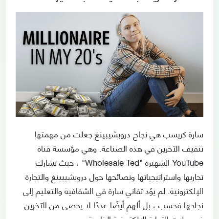
سارة كريسب هي نجاح دروبشيبينغ جعلت من مهمتها
تثقيف الآخرين في هذه الصناعة. وهي مؤسسة قناة
YouTube الشهيرة "Wholesale Ted" ، حيث تشارك
تجاربها واستراتيجياتها ونصائحها حول دروبشيبينغ والتجارة
الإلكترونية. لم يؤد تفاني سارة في الشفافية والتعليم إلى
نجاحها فحسب ، بل ألهم أيضًا عددًا لا يحصى من الآخرين
في رحلات التجارة الإلكترونية الخاصة بهم.