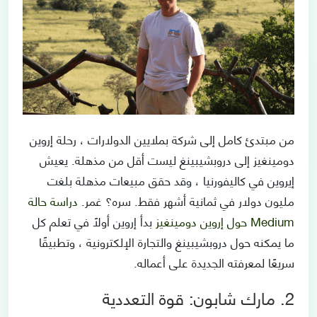
من مبتدئ كامل إلى شركة بملايين الدولارات ، رحلة إروين
دومينغيز إلى دروبشيبينغ ليست أقل من مذهلة. يعيش
إيروين في كاليفورنيا ، وقد حقق مبيعات مذهلة بلغت
مليون دولار في ثمانية أشهر فقط. سره؟ غمر.
دراسة حالة
Medium حول إروين دومينغيز
بدأ إروين أولًا في تعلم كل
ما يمكنه حول دروبشيبينغ والتجارة الإلكترونية ، وتطبيقًا
سريعًا لمعرفته الجديدة على أعماله.
2. مارك شابون: قوة التعددية