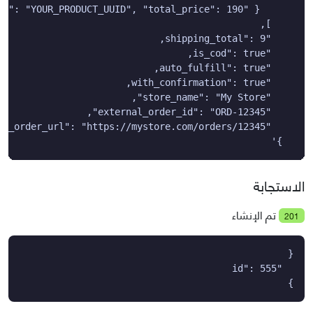
  }'
الاستجابة
تم الإنشاء
201
}