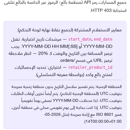
جميع المسارات رمز API لمنظمة بائع؛ الرموز غير الخاصة بالبائع تتلقى
استجابة HTTP 403.
معايير الاستعلام المشتركة (لجميع نقاط نهاية لوحة التحكم):
,
—
مرشحات تاريخ اختيارية. تقبل
start_date
end_date
YYYY-MM-DD أو YYYY-MM-DD HH:MM[:SS]. يجب
ترميز المسافة بين التاريخ والوقت كـ %20 — انظر ملاحظة
ترميز URL في قسم /orders.
—
اختياري: تحديد الإحصائيات
retailer_product_id
لمنتج بائع واحد (بواسطة معرفه التسلسلي).
المنطقة الزمنية:
يتم تفسير سلاسل التاريخ بدون منطقة زمنية صريحة
بتوقيت UTC (المنطقة الزمنية للخادم). يتم أيضاً تخزين أوقات الطلبات
بتوقيت UTC، لذا مدخلات YYYY-MM-DD تصفي يوماً تقويمياً
بتوقيت UTC. إذا كنت بحاجة إلى يوم تقويمي محلي في منطقة أخرى،
فمرر ISO 8601 مع إزاحة صريحة (مثل 2026-05-
14T00:00:00+01:00).