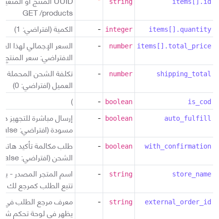
*
UUID المنتج أو المتغير
string
items[].id
GET /products
-
الكمية (افتراضي: 1)
integer
items[].quantity
-
السعر الإجمالي لهذا العن
number
items[].total_price
الافتراضي: سعر المنتج ×
-
تكلفة الشحن المحملة عل
number
shipping_total
العميل (افتراضي: 0)
)
-
boolean
is_cod
-
إرسال مباشرة للتجهيز دو
boolean
auto_fulfill
مسودة (افتراضي: false)
-
طلب مكالمة تأكيد هاتفي
boolean
with_confirmation
الشحن (افتراضي: false)
-
اسم المتجر المصدر - يظ
string
store_name
تتبع الطلب كمرجع لك
-
معرف مرجع الطلب في ن
string
external_order_id
يظهر في لوحة تحكم شيبر