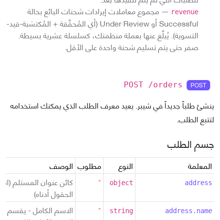
—
مجموع معاملات إيرادات شحنات البائع بحالة
revenue
Successful أو Under Review (أي المُحقَّقة + المُكتسَبة-قيد-
التسوية). يُبلَّغ عنها بعملة منظمتك، كسلسلة عشرية بسيطة.
صفر حتى يتم تسليم شحنة واحدة على الأقل.
POST
POST /orders
ينشئ طلباً جديداً في شيبر. يعيد معرف الطلب الذي يمكنك استخدامه
لتتبع الطلب.
جسم الطلب
المعلمة
النوع
مطلوب
الوصف
*
كائن عنوان المستلم (انظ
object
address
الحقول أدناه)
*
الاسم الكامل - يقسم تلقا
string
address.name