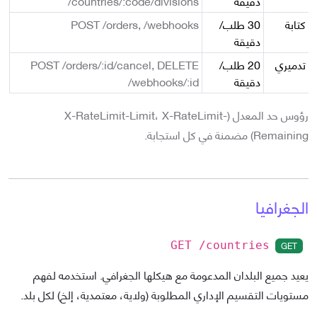
دقيقة
/countries/:code/divisions
كتابة
30
طلب/
POST /orders, /webhooks
دقيقة
تدميري
20
طلب/
POST /orders/:id/cancel, DELETE
دقيقة
/webhooks/:id
رؤوس حد المعدل (X-RateLimit-Limit، X-RateLimit-
Remaining) مضمنة في كل استجابة.
الجغرافيا
GET
GET /countries
يعيد جميع البلدان المدعومة مع هيكلها الجغرافي. استخدمه لفهم
مستويات التقسيم الإداري المطلوبة (ولاية، معتمدية، إلخ) لكل بلد.