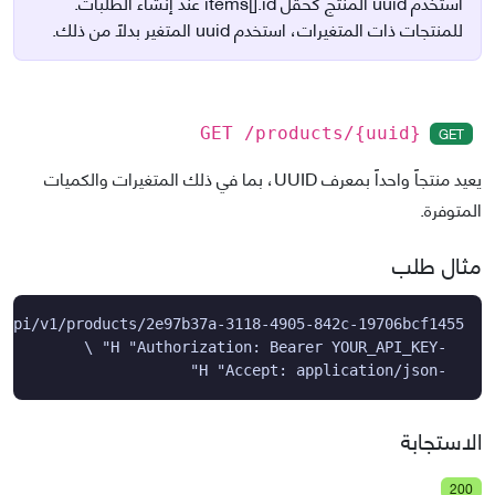
استخدم uuid المنتج كحقل items[].id عند إنشاء الطلبات.
للمنتجات ذات المتغيرات، استخدم uuid المتغير بدلاً من ذلك.
GET
GET /products/
{uuid}
يعيد منتجاً واحداً بمعرف UUID، بما في ذلك المتغيرات والكميات
المتوفرة.
مثال طلب
  -H "Accept: application/json"
الاستجابة
200