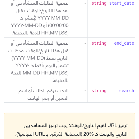
-
تصفية الطلبات المنشأة في أو
string
start_date
بعد هذا التاريخ/الوقت. يقبل
YYYY-MM-DD (يُفسَّر كـ
00:00:00) أو YYYY-MM-DD
HH:MM[:SS] للدقة بالدقيقة.
-
تصفية الطلبات المنشأة في أو
string
end_date
قبل هذا التاريخ/الوقت. مدخلات
التاريخ فقط (YYYY-MM-DD)
تشمل اليوم بأكمله؛ YYYY-
MM-DD HH:MM[:SS] للدقة
بالدقيقة.
-
البحث برقم الطلب أو اسم
string
search
العميل أو رقم الهاتف
ترميز URL لقيم التاريخ/الوقت:
يجب ترميز المسافة بين
التاريخ والوقت كـ %20 (المسافة المُرمَّزة بـ URL القياسية).